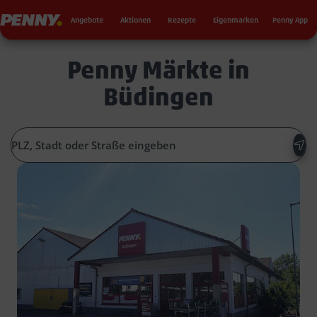
Seku
Penny
Angebote
Aktionen
Rezepte
Eigenmarken
Penny App
Penny Märkte in
Büdingen