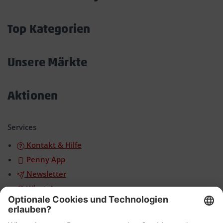
Akkordeon
öffnen/schließen
Top Kategorien
Akkordeon
öffnen/schließen
Unsere Märkte
Akkordeon
öffnen/schließen
Aktionen
Akkordeon
öffnen/schließen
Services
Kontakt & Hilfe
Penny App
Newsletter
WhatsApp
App