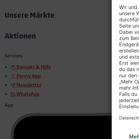
Akkordeon
öffnen/schließen
Unsere Märkte
Akkordeon
öffnen/schließen
Aktionen
Akkordeon
öffnen/schließen
Services
Kontakt & Hilfe
Penny App
Newsletter
WhatsApp
App