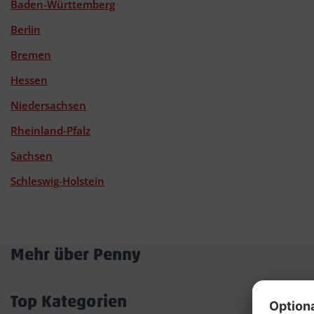
Baden-Württemberg
Berlin
Bremen
Hessen
Niedersachsen
Rheinland-Pfalz
Sachsen
Schleswig-Holstein
Mehr über Penny
Akkordeon
öffnen/schließen
Top Kategorien