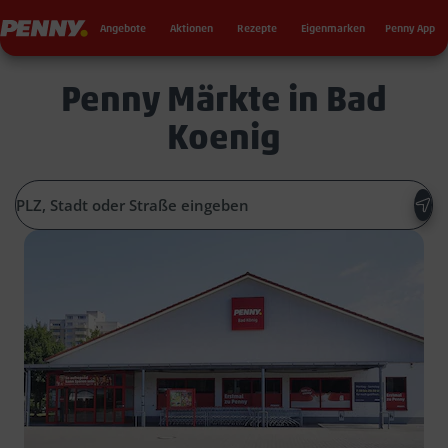
Seku
Penny
Angebote
Aktionen
Rezepte
Eigenmarken
Penny App
Penny Märkte in Bad
Koenig