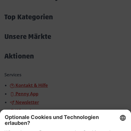
Akkordeon
öffnen/schließen
Top Kategorien
Akkordeon
öffnen/schließen
Unsere Märkte
Akkordeon
öffnen/schließen
Aktionen
Akkordeon
öffnen/schließen
Services
Kontakt & Hilfe
Penny App
Newsletter
WhatsApp
App