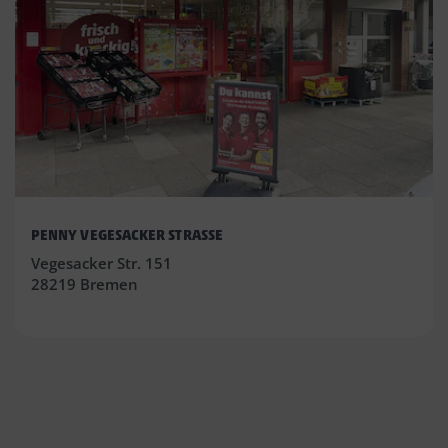
PENNY VEGESACKER STRASSE
Vegesacker Str. 151
28219 Bremen