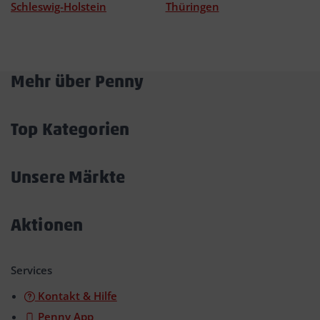
Schleswig-Holstein
Thüringen
Mehr über Penny
Akkordeon
öffnen/schließen
Top Kategorien
Akkordeon
öffnen/schließen
Unsere Märkte
Akkordeon
öffnen/schließen
Aktionen
Akkordeon
öffnen/schließen
Services
Kontakt & Hilfe
Penny App