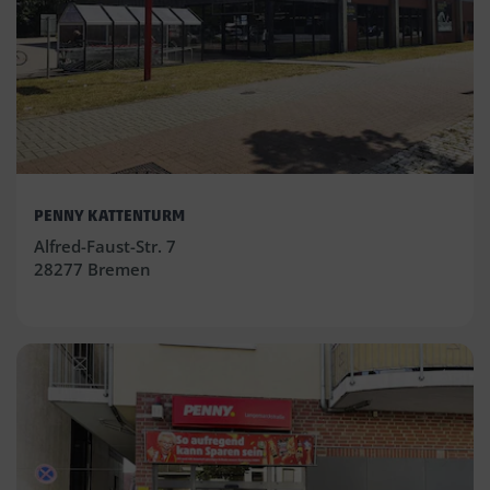
PENNY KATTENTURM
Alfred-Faust-Str. 7
28277 Bremen