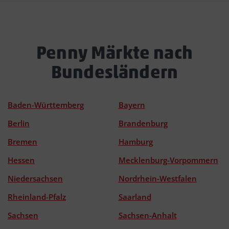
Penny Märkte nach
Bundesländern
Baden-Württemberg
Bayern
Berlin
Brandenburg
Bremen
Hamburg
Hessen
Mecklenburg-Vorpommern
Niedersachsen
Nordrhein-Westfalen
Rheinland-Pfalz
Saarland
Sachsen
Sachsen-Anhalt