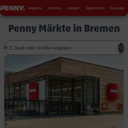
Seku
Penny
Angebote
Aktionen
Rezepte
Eigenmarken
Penny App
Penny Märkte in Bremen