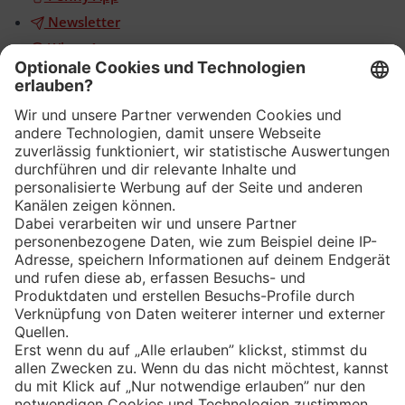
Newsletter
WhatsApp
App
Eishockey