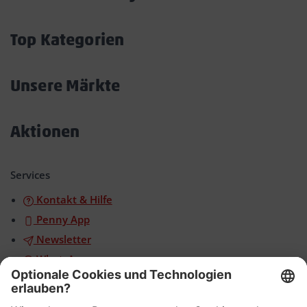
Akkordeon
öffnen/schließen
Top Kategorien
Akkordeon
öffnen/schließen
Unsere Märkte
Akkordeon
öffnen/schließen
Aktionen
Akkordeon
öffnen/schließen
Services
Kontakt & Hilfe
Penny App
Newsletter
WhatsApp
App