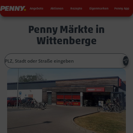
Seku
Penny
Angebote
Aktionen
Rezepte
Eigenmarken
Penny App
Penny Märkte in
Wittenberge