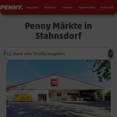
Seku
Penny
Angebote
Aktionen
Rezepte
Eigenmarken
Penny App
Penny Märkte in
Stahnsdorf