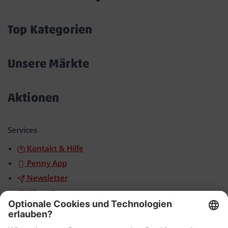
Akkordeon
öffnen/schließen
Top Kategorien
Akkordeon
öffnen/schließen
Unsere Märkte
Akkordeon
öffnen/schließen
Aktionen
Akkordeon
öffnen/schließen
Services
Kontakt & Hilfe
Penny App
Newsletter
WhatsApp
App