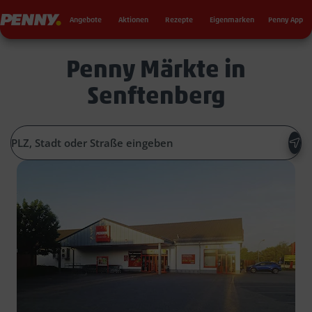
Seku
Penny
Angebote
Aktionen
Rezepte
Eigenmarken
Penny App
Penny Märkte in
Senftenberg