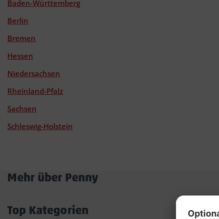
Baden-Württemberg
Berlin
Bremen
Hessen
Niedersachsen
Rheinland-Pfalz
Sachsen
Schleswig-Holstein
Mehr über Penny
Akkordeon
öffnen/schließen
Top Kategorien