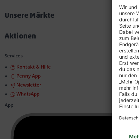
Akkordeon
öffnen/schließen
Unsere Märkte
Akkordeon
öffnen/schließen
Aktionen
Akkordeon
öffnen/schließen
Services
Kontakt & Hilfe
Penny App
Newsletter
WhatsApp
App