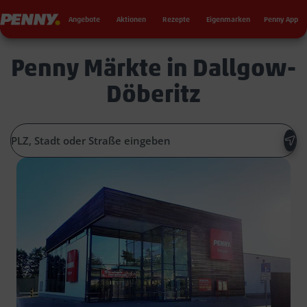
Seku
Penny
Angebote
Aktionen
Rezepte
Eigenmarken
Penny App
Penny Märkte in Dallgow-
Döberitz