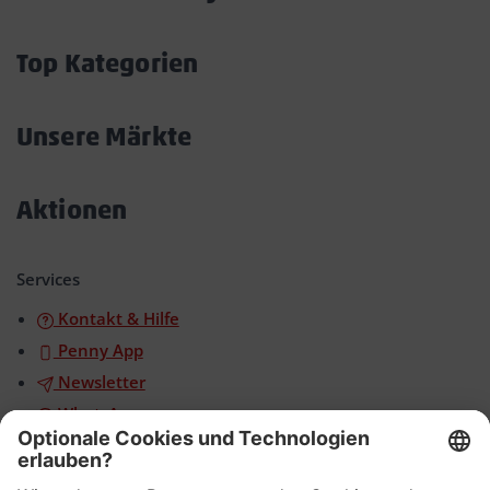
Akkordeon
öffnen/schließen
Top Kategorien
Akkordeon
öffnen/schließen
Unsere Märkte
Akkordeon
öffnen/schließen
Aktionen
Akkordeon
öffnen/schließen
Services
Kontakt & Hilfe
Penny App
Newsletter
WhatsApp
App