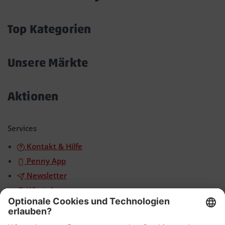
Akkordeon
öffnen/schließen
Top Kategorien
Akkordeon
öffnen/schließen
Unsere Märkte
Akkordeon
öffnen/schließen
Aktionen
Akkordeon
öffnen/schließen
Services
Kontakt & Hilfe
Penny App
Newsletter
WhatsApp
App