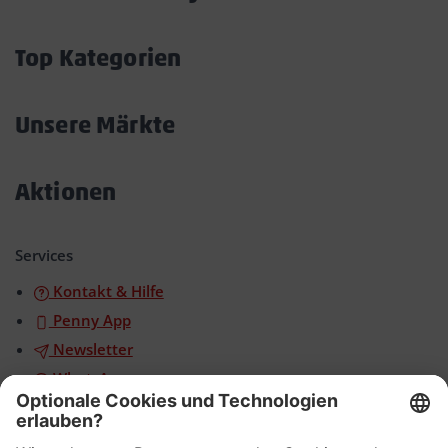
Akkordeon
öffnen/schließen
Top Kategorien
Akkordeon
öffnen/schließen
Unsere Märkte
Akkordeon
öffnen/schließen
Aktionen
Akkordeon
öffnen/schließen
Services
Kontakt & Hilfe
Penny App
Newsletter
WhatsApp
App