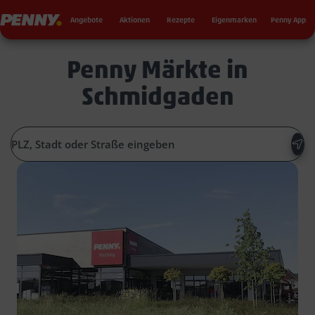
Seku
Penny
Angebote
Aktionen
Rezepte
Eigenmarken
Penny App
Penny Märkte in
Schmidgaden