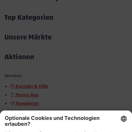
Akkordeon
öffnen/schließen
Top Kategorien
Akkordeon
öffnen/schließen
Unsere Märkte
Akkordeon
öffnen/schließen
Aktionen
Akkordeon
öffnen/schließen
Services
Kontakt & Hilfe
Penny App
Newsletter
WhatsApp
App