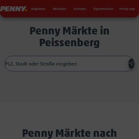
Seku
Penny
Angebote
Aktionen
Rezepte
Eigenmarken
Penny App
Penny Märkte in
Peissenberg
Penny Märkte nach