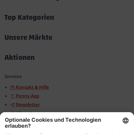
Akkordeon
öffnen/schließen
Top Kategorien
Akkordeon
öffnen/schließen
Unsere Märkte
Akkordeon
öffnen/schließen
Aktionen
Akkordeon
öffnen/schließen
Services
Kontakt & Hilfe
Penny App
Newsletter
WhatsApp
App