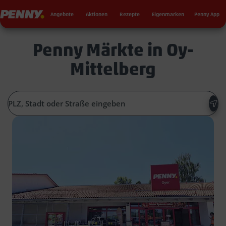
Seku
Penny
Angebote
Aktionen
Rezepte
Eigenmarken
Penny App
Penny Märkte in Oy-
Mittelberg