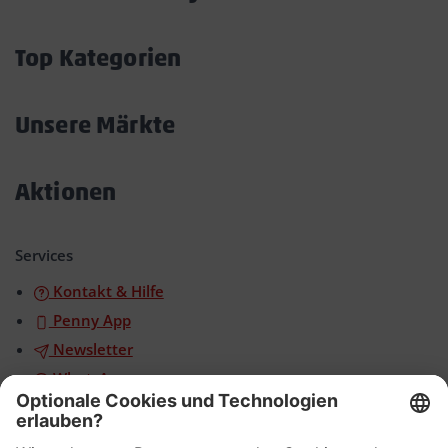
Akkordeon
öffnen/schließen
Top Kategorien
Akkordeon
öffnen/schließen
Unsere Märkte
Akkordeon
öffnen/schließen
Aktionen
Akkordeon
öffnen/schließen
Services
Kontakt & Hilfe
Penny App
Newsletter
WhatsApp
App