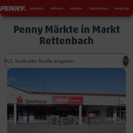
Seku
Penny
Angebote
Aktionen
Rezepte
Eigenmarken
Penny App
Penny Märkte in Markt
Rettenbach