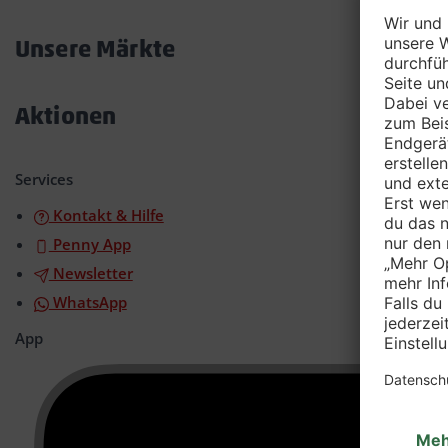
Akkordeon
öffnen/schließen
Unsere Märkte
Akkordeon
öffnen/schließen
Aktionen
Akkordeon
öffnen/schließen
Services
Kontakt & Hilfe
Penny App
Newsletter
WhatsApp
App