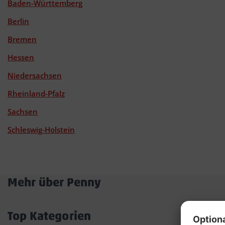
Baden-Württemberg
Berlin
Bremen
Hessen
Niedersachsen
Rheinland-Pfalz
Sachsen
Schleswig-Holstein
Mehr über Penny
Akkordeon
öffnen/schließen
Top Kategorien