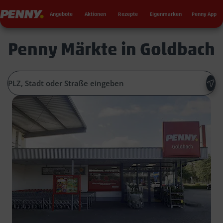
Seku
Penny
Angebote
Aktionen
Rezepte
Eigenmarken
Penny App
Penny Märkte in Goldbach