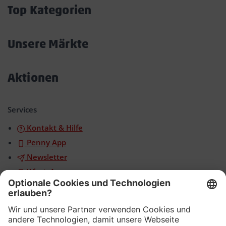
öffnen/schließen
Top Kategorien
Akkordeon
öffnen/schließen
Unsere Märkte
Akkordeon
öffnen/schließen
Aktionen
Akkordeon
öffnen/schließen
Services
Kontakt & Hilfe
Penny App
Newsletter
WhatsApp
App