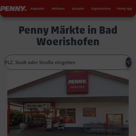
Seku
Penny
Angebote
Aktionen
Rezepte
Eigenmarken
Penny App
Penny Märkte in Bad
Woerishofen