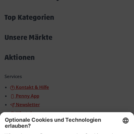
Akkordeon
öffnen/schließen
Top Kategorien
Akkordeon
öffnen/schließen
Unsere Märkte
Akkordeon
öffnen/schließen
Aktionen
Akkordeon
öffnen/schließen
Services
Kontakt & Hilfe
Penny App
Newsletter
WhatsApp
App