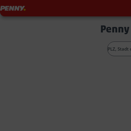
Penny
Penny 