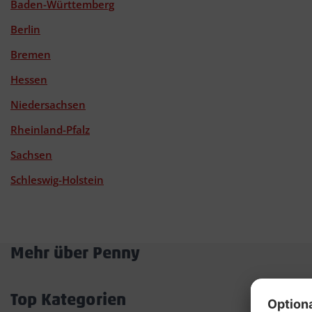
Baden-Württemberg
Berlin
Bremen
Hessen
Niedersachsen
Rheinland-Pfalz
Sachsen
Schleswig-Holstein
Mehr über Penny
Akkordeon
öffnen/schließen
Top Kategorien