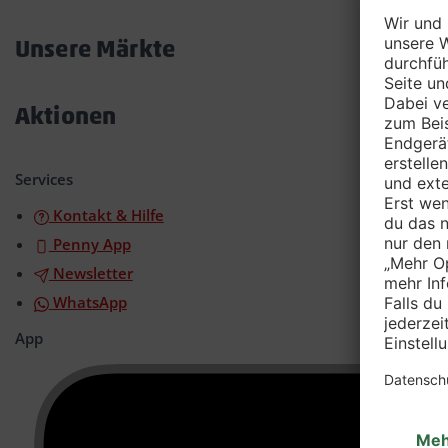
Akkordeon
öffnen/schließen
Unsere Märkte
Akkordeon
öffnen/schließen
Aktionen
Akkordeon
öffnen/schließen
Services
Kontakt & Hilfe
Penny App
Newsletter
WhatsApp
App