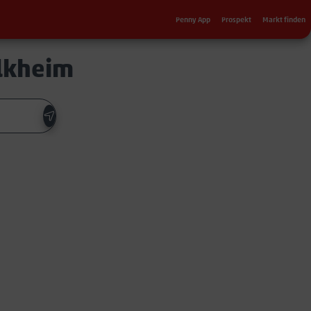
Sekundärnavigation
Penny App
Prospekt
Markt finden
ilkheim