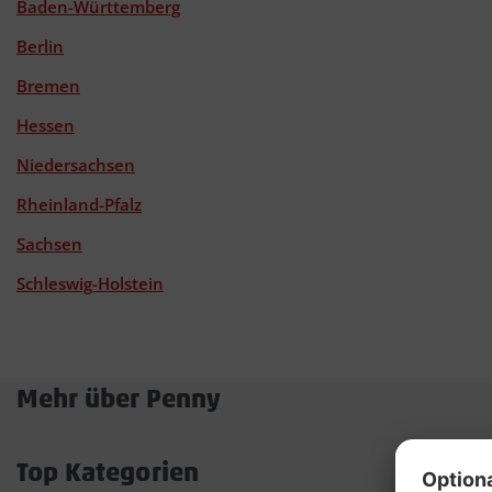
Baden-Württemberg
Berlin
Bremen
Hessen
Niedersachsen
Rheinland-Pfalz
Sachsen
Schleswig-Holstein
Mehr über Penny
Akkordeon
öffnen/schließen
Top Kategorien