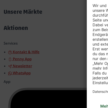
Akkordeon
öffnen/schließen
Unsere Märkte
Akkordeon
öffnen/schließen
Aktionen
Akkordeon
öffnen/schließen
Services
Kontakt & Hilfe
Penny App
Newsletter
WhatsApp
App