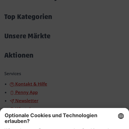
Akkordeon
öffnen/schließen
Top Kategorien
Akkordeon
öffnen/schließen
Unsere Märkte
Akkordeon
öffnen/schließen
Aktionen
Akkordeon
öffnen/schließen
Services
Kontakt & Hilfe
Penny App
Newsletter
WhatsApp
App