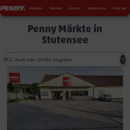
Seku
Penny
Angebote
Aktionen
Rezepte
Eigenmarken
Penny App
Penny Märkte in
Stutensee