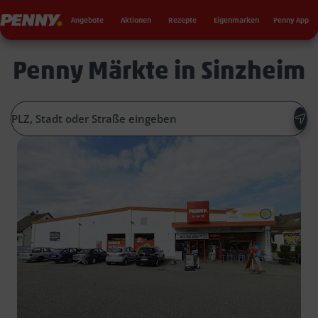
Seku
Penny
Angebote
Aktionen
Rezepte
Eigenmarken
Penny App
Penny Märkte in Sinzheim