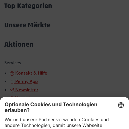
öffnen/schließen
Top Kategorien
Akkordeon
öffnen/schließen
Unsere Märkte
Akkordeon
öffnen/schließen
Aktionen
Akkordeon
öffnen/schließen
Services
Kontakt & Hilfe
Penny App
Newsletter
WhatsApp
App