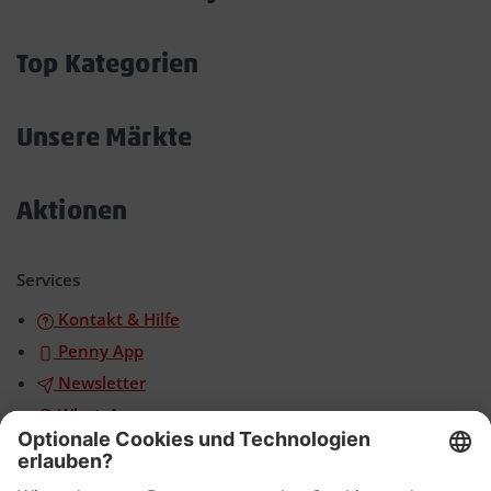
Akkordeon
öffnen/schließen
Top Kategorien
Akkordeon
öffnen/schließen
Unsere Märkte
Akkordeon
öffnen/schließen
Aktionen
Akkordeon
öffnen/schließen
Services
Kontakt & Hilfe
Penny App
Newsletter
WhatsApp
App