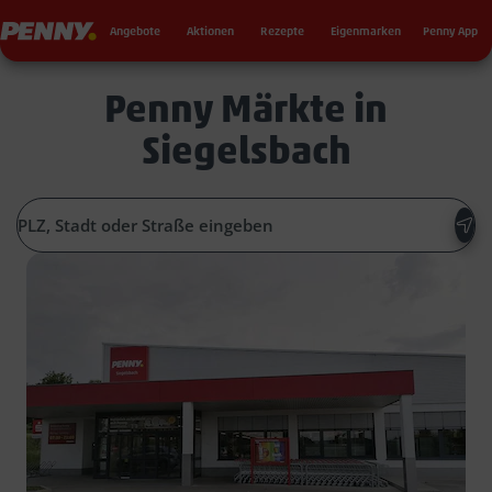
Seku
Penny
Angebote
Aktionen
Rezepte
Eigenmarken
Penny App
Penny Märkte in
Siegelsbach