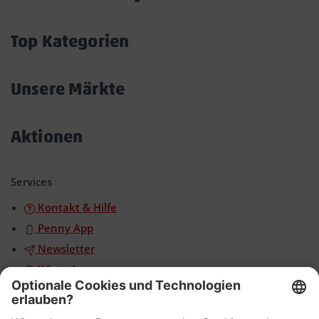
Akkordeon
öffnen/schließen
Top Kategorien
Akkordeon
öffnen/schließen
Unsere Märkte
Akkordeon
öffnen/schließen
Aktionen
Akkordeon
öffnen/schließen
Services
Kontakt & Hilfe
Penny App
Newsletter
WhatsApp
App