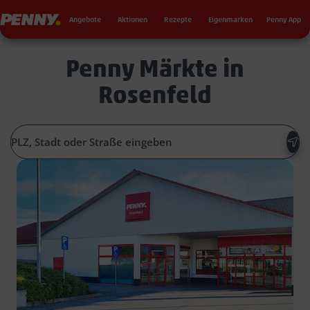
Seku
Penny
Angebote
Aktionen
Rezepte
Eigenmarken
Penny App
Penny Märkte in
Rosenfeld