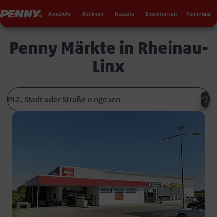
Seku
Penny
Angebote
Aktionen
Rezepte
Eigenmarken
Penny App
Penny Märkte in Rheinau-
Linx