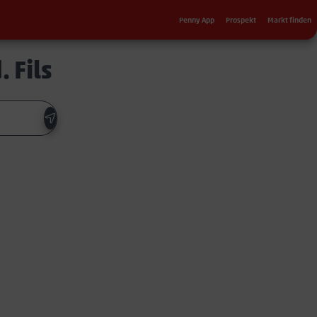
Sekundärnavigation
Penny App
Prospekt
Markt finden
 Fils