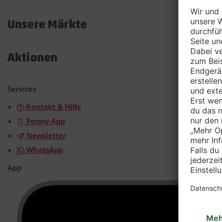
Akkordeon
öffnen/schließen
Unsere Märkte
Akkordeon
öffnen/schließen
Aktionen
Akkordeon
öffnen/schließen
Services
Kontakt & Hilfe
Penny App
Newsletter
WhatsApp
App