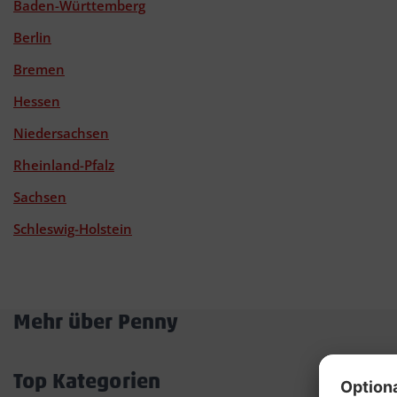
Baden-Württemberg
Berlin
Bremen
Hessen
Niedersachsen
Rheinland-Pfalz
Sachsen
Schleswig-Holstein
Mehr über Penny
Akkordeon
öffnen/schließen
Top Kategorien