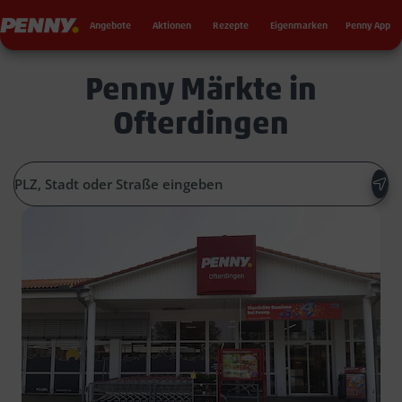
Seku
Penny
Angebote
Aktionen
Rezepte
Eigenmarken
Penny App
Penny Märkte in
Ofterdingen