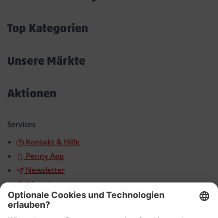
Akkordeon
öffnen/schließen
Top Kategorien
Akkordeon
öffnen/schließen
Unsere Märkte
Akkordeon
öffnen/schließen
Aktionen
Akkordeon
öffnen/schließen
Services
Kontakt & Hilfe
Penny App
Newsletter
WhatsApp
App