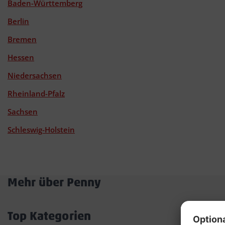
Baden-Württemberg
Berlin
Bremen
Hessen
Niedersachsen
Rheinland-Pfalz
Sachsen
Schleswig-Holstein
Mehr über Penny
Akkordeon
öffnen/schließen
Top Kategorien