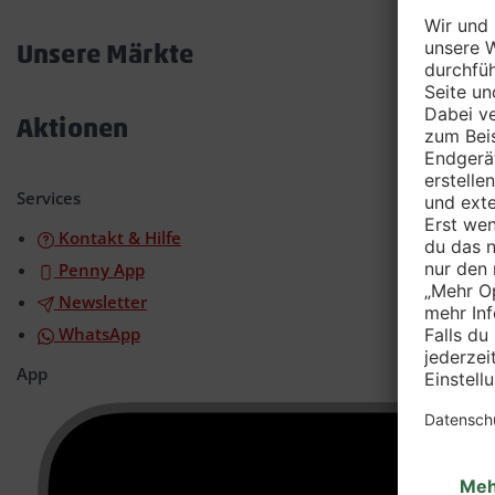
Akkordeon
öffnen/schließen
Unsere Märkte
Akkordeon
öffnen/schließen
Aktionen
Akkordeon
öffnen/schließen
Services
Kontakt & Hilfe
Penny App
Newsletter
WhatsApp
App