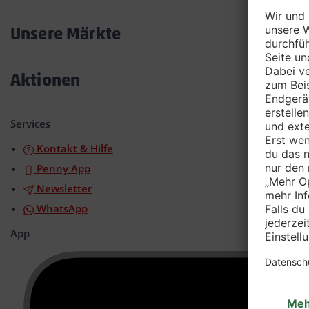
Akkordeon
öffnen/schließen
Unsere Märkte
Akkordeon
öffnen/schließen
Aktionen
Akkordeon
öffnen/schließen
Services
Kontakt & Hilfe
Penny App
Newsletter
WhatsApp
App