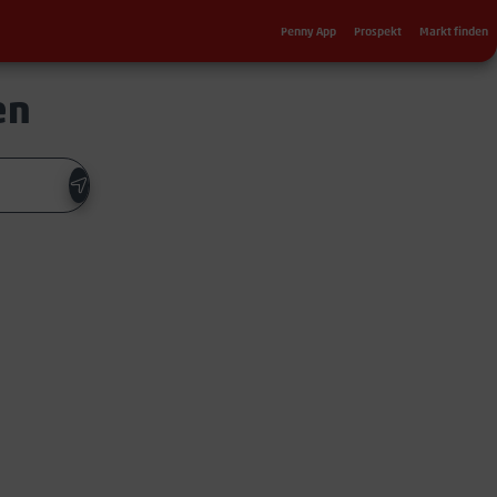
Sekundärnavigation
Penny App
Prospekt
Markt finden
en