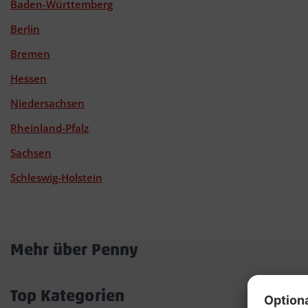
Baden-Württemberg
Berlin
Bremen
Hessen
Niedersachsen
Rheinland-Pfalz
Sachsen
Schleswig-Holstein
Mehr über Penny
Akkordeon
öffnen/schließen
Top Kategorien