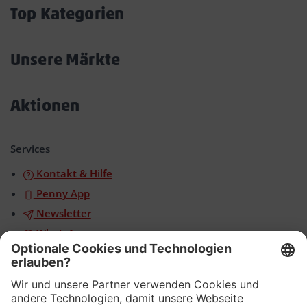
öffnen/schließen
Top Kategorien
Akkordeon
öffnen/schließen
Unsere Märkte
Akkordeon
öffnen/schließen
Aktionen
Akkordeon
öffnen/schließen
Services
Kontakt & Hilfe
Penny App
Newsletter
WhatsApp
App