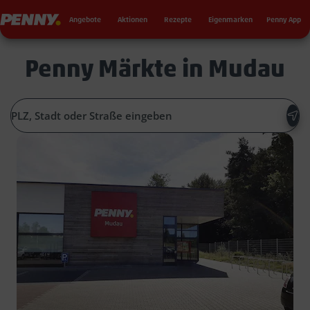
Seku
Penny
Angebote
Aktionen
Rezepte
Eigenmarken
Penny App
Penny Märkte in Mudau