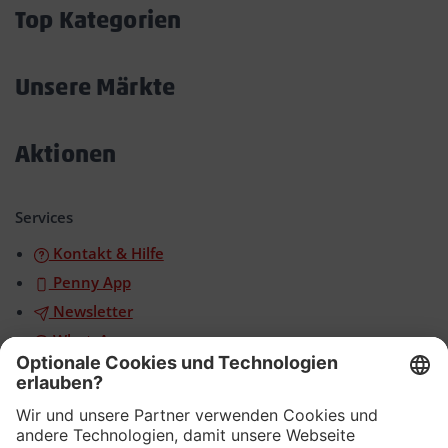
öffnen/schließen
Top Kategorien
Akkordeon
öffnen/schließen
Unsere Märkte
Akkordeon
öffnen/schließen
Aktionen
Akkordeon
öffnen/schließen
Services
Kontakt & Hilfe
Penny App
Newsletter
WhatsApp
App