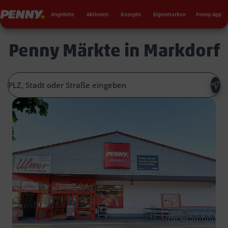
Seku
Penny
Angebote
Aktionen
Rezepte
Eigenmarken
Penny App
Penny Märkte in Markdorf