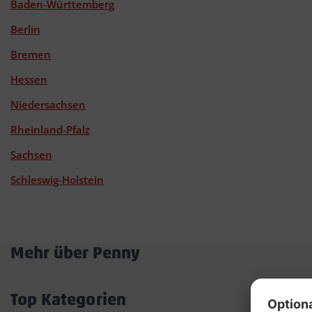
Baden-Württemberg
Berlin
Bremen
Hessen
Niedersachsen
Rheinland-Pfalz
Sachsen
Schleswig-Holstein
Mehr über Penny
Akkordeon
öffnen/schließen
Top Kategorien