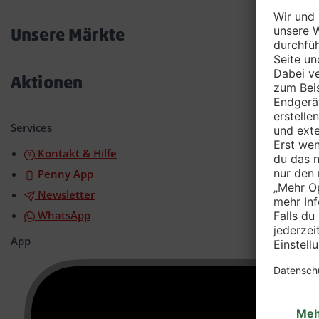
Akkordeon
öffnen/schließen
Unsere Märkte
Akkordeon
öffnen/schließen
Aktionen
Akkordeon
öffnen/schließen
Services
Kontakt & Hilfe
Penny App
Newsletter
WhatsApp
App