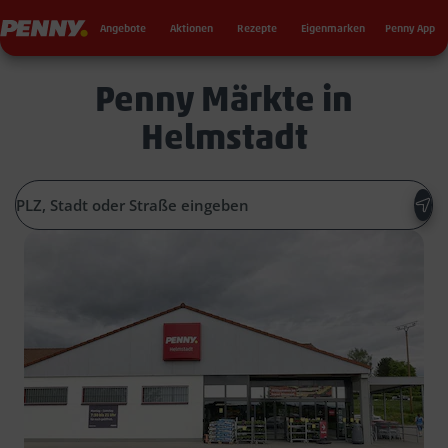
Seku
Penny
Angebote
Aktionen
Rezepte
Eigenmarken
Penny App
Penny Märkte in
Helmstadt