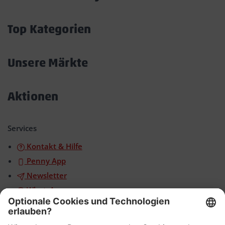
Akkordeon
öffnen/schließen
Top Kategorien
Akkordeon
öffnen/schließen
Unsere Märkte
Akkordeon
öffnen/schließen
Aktionen
Akkordeon
öffnen/schließen
Services
Kontakt & Hilfe
Penny App
Newsletter
WhatsApp
App