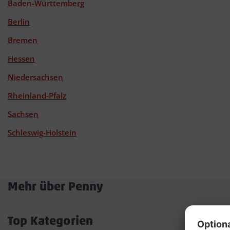
Baden-Württemberg
Berlin
Bremen
Hessen
Niedersachsen
Rheinland-Pfalz
Sachsen
Schleswig-Holstein
Mehr über Penny
Akkordeon
öffnen/schließen
Top Kategorien