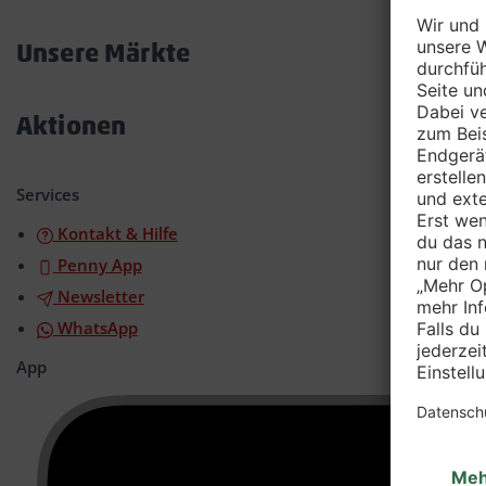
Akkordeon
öffnen/schließen
Unsere Märkte
Akkordeon
öffnen/schließen
Aktionen
Akkordeon
öffnen/schließen
Services
Kontakt & Hilfe
Penny App
Newsletter
WhatsApp
App