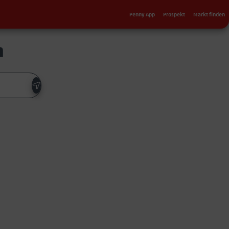
Sekundärnavigation
Penny App
Prospekt
Markt finden
n