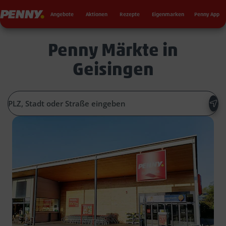
Seku
Penny
Angebote
Aktionen
Rezepte
Eigenmarken
Penny App
Penny Märkte in
Geisingen