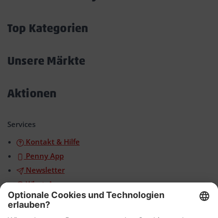
Akkordeon
öffnen/schließen
Top Kategorien
Akkordeon
öffnen/schließen
Unsere Märkte
Akkordeon
öffnen/schließen
Aktionen
Akkordeon
öffnen/schließen
Services
Kontakt & Hilfe
Penny App
Newsletter
WhatsApp
App