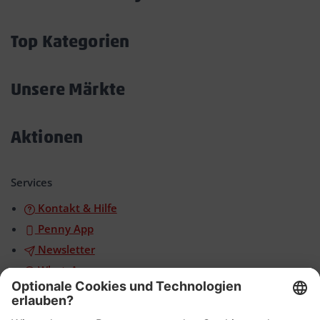
Akkordeon
öffnen/schließen
Top Kategorien
Akkordeon
öffnen/schließen
Unsere Märkte
Akkordeon
öffnen/schließen
Aktionen
Akkordeon
öffnen/schließen
Services
Kontakt & Hilfe
Penny App
Newsletter
WhatsApp
App