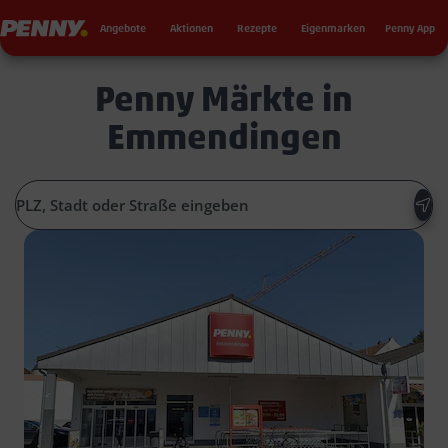
Seku
Penny
Angebote
Aktionen
Rezepte
Eigenmarken
Penny App
Penny Märkte in
Emmendingen