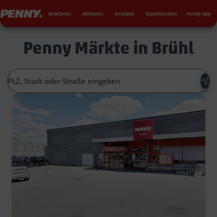
Seku
Penny
Angebote
Aktionen
Rezepte
Eigenmarken
Penny App
Penny Märkte in Brühl