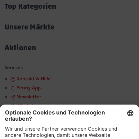
öffnen/schließen
Top Kategorien
Akkordeon
öffnen/schließen
Unsere Märkte
Akkordeon
öffnen/schließen
Aktionen
Akkordeon
öffnen/schließen
Services
Kontakt & Hilfe
Penny App
Newsletter
WhatsApp
App