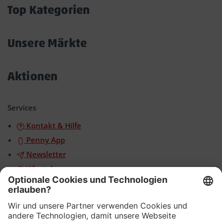
öffnen/schließen
Top Kategorien
Akkordeon
öffnen/schließen
Unsere Märkte
Akkordeon
öffnen/schließen
Aktionen
Akkordeon
öffnen/schließen
Services
Kontakt & Hilfe
Penny App
Newsletter
WhatsApp
App