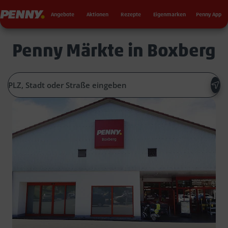
Seku
Penny
Angebote
Aktionen
Rezepte
Eigenmarken
Penny App
Penny Märkte in Boxberg