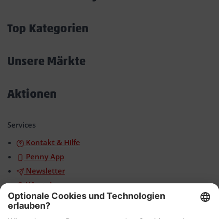
Akkordeon
öffnen/schließen
Top Kategorien
Akkordeon
öffnen/schließen
Unsere Märkte
Akkordeon
öffnen/schließen
Aktionen
Akkordeon
öffnen/schließen
Services
Kontakt & Hilfe
Penny App
Newsletter
WhatsApp
App