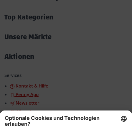
Akkordeon
öffnen/schließen
Top Kategorien
Akkordeon
öffnen/schließen
Unsere Märkte
Akkordeon
öffnen/schließen
Aktionen
Akkordeon
öffnen/schließen
Services
Kontakt & Hilfe
Penny App
Newsletter
WhatsApp
App