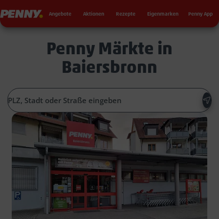
Seku
Penny
Angebote
Aktionen
Rezepte
Eigenmarken
Penny App
Penny Märkte in
Baiersbronn