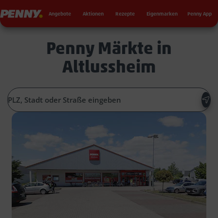
Seku
Penny
Angebote
Aktionen
Rezepte
Eigenmarken
Penny App
Penny Märkte in
Altlussheim