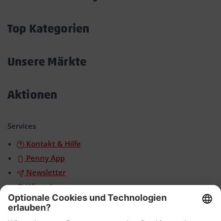
Akkordeon
öffnen/schließen
Top Kategorien
Akkordeon
öffnen/schließen
Unsere Märkte
Akkordeon
öffnen/schließen
Aktionen
Akkordeon
öffnen/schließen
Services
Kontakt & Hilfe
Penny App
Newsletter
WhatsApp
App