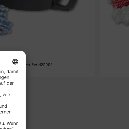
-50%
hmopp- Komplett-Set H2PRO*
je Set