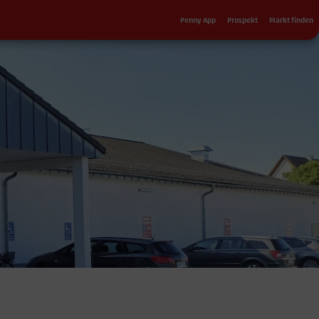
Sekundärnavigation
Penny App
Prospekt
Markt finden