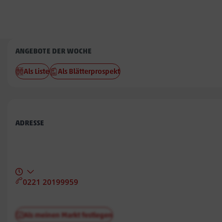
Penny
ANGEBOTE DER WOCHE
Wyhl
Als Liste
Als Blätterprospekt
ADRESSE
0221 20199959
Als meinen Markt festlegen