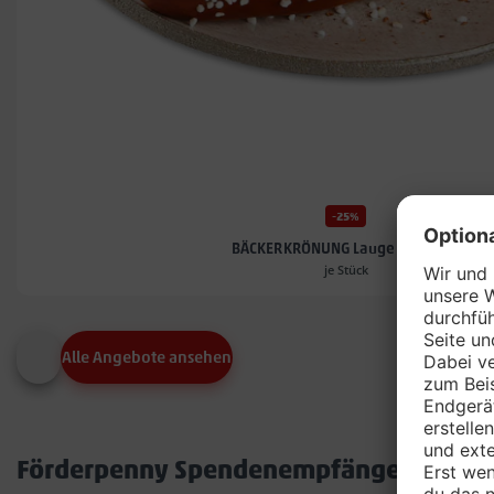
-25%
BÄCKERKRÖNUNG Laugenstange*
je Stück
Alle Angebote ansehen
Förderpenny Spendenempfänger in dei