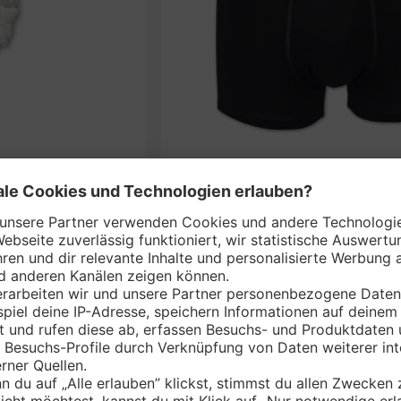
BO*
Herren-Ret
j
nem Markt