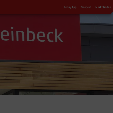
Sekundärnavigation
Penny App
Prospekt
Markt finden