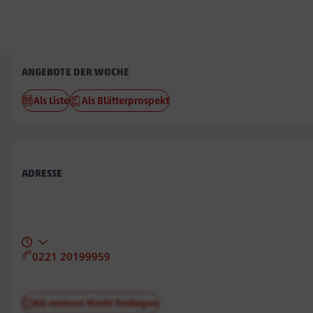
Penny
ANGEBOTE DER WOCHE
Steinbeck
Als Liste
Als Blätterprospekt
ADRESSE
0221 20199959
Als meinen Markt festlegen