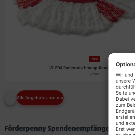
-57%
VILEDA Bodenwischmopp-Komplett-Set TUR
je Set
Alle Angebote ansehen
Förderpenny Spendenempfänger in dei