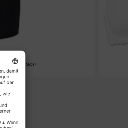
-71%
roshorts oder Slips*
e 2er-Packung