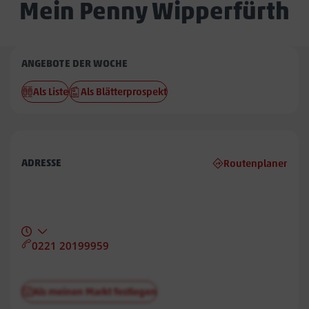
Mein Penny Wipperfürth
Penny
ANGEBOTE DER WOCHE
Wipperfürth
Als Liste
Als Blätterprospekt
ADRESSE
Routenplaner
0221 20199959
Als meinen Markt festlegen