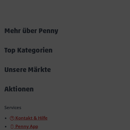
Marktkarte
Mehr über Penny
Akkordeon
öffnen/schließen
Top Kategorien
Akkordeon
öffnen/schließen
Unsere Märkte
Akkordeon
öffnen/schließen
Aktionen
Akkordeon
öffnen/schließen
Services
Kontakt & Hilfe
Penny App