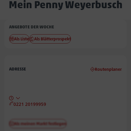
Mein Penny Weyerbusch
Penny
ANGEBOTE DER WOCHE
Weyerbusch
Als Liste
Als Blätterprospekt
ADRESSE
Routenplaner
0221 20199959
Als meinen Markt festlegen