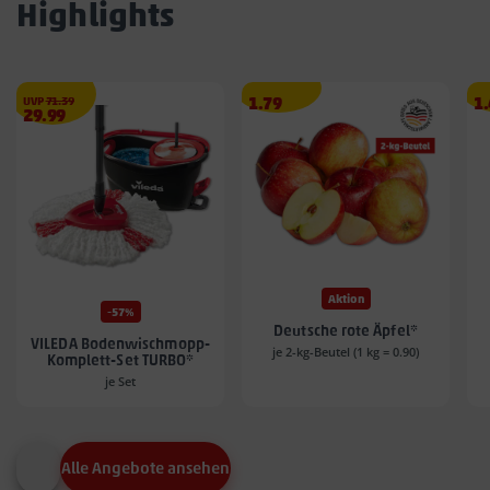
Highlights
€
Angebotspreis
A
UVP
71.39
1.79
1
Angebotspreis
29.99
1.79
1.
29.99
€
€
€
Aktion
-57%
Deutsche rote Äpfel*
VILEDA Bodenwischmopp-
je 2-kg-Beutel (1 kg = 0.90)
Komplett-Set TURBO*
je Set
Alle Angebote ansehen