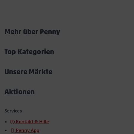
Marktkarte
Mehr über Penny
Akkordeon
öffnen/schließen
Top Kategorien
Akkordeon
öffnen/schließen
Unsere Märkte
Akkordeon
öffnen/schließen
Aktionen
Akkordeon
öffnen/schließen
Services
Kontakt & Hilfe
Penny App