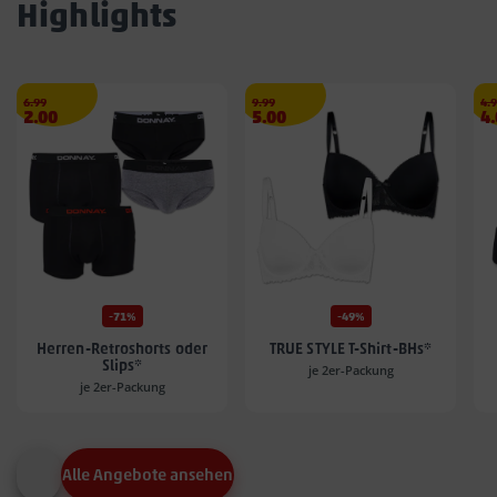
Highlights
Streichpreis
€
Streichpreis
€
Str
6.99
9.99
4.
Angebotspreis
Angebotspreis
A
2.00
5.00
4
2.00
5.00
4.
€
€
€
-71%
-49%
Herren-Retroshorts oder
TRUE STYLE T-Shirt-BHs*
Slips*
je 2er-Packung
je 2er-Packung
Alle Angebote ansehen