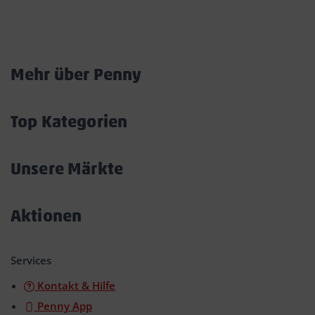
Marktkarte
Mehr über Penny
Akkordeon
öffnen/schließen
Top Kategorien
Akkordeon
öffnen/schließen
Unsere Märkte
Akkordeon
öffnen/schließen
Aktionen
Akkordeon
öffnen/schließen
Services
Kontakt & Hilfe
Penny App