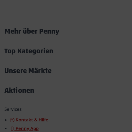
Marktkarte
Mehr über Penny
Akkordeon
öffnen/schließen
Top Kategorien
Akkordeon
öffnen/schließen
Unsere Märkte
Akkordeon
öffnen/schließen
Aktionen
Akkordeon
öffnen/schließen
Services
Kontakt & Hilfe
Penny App