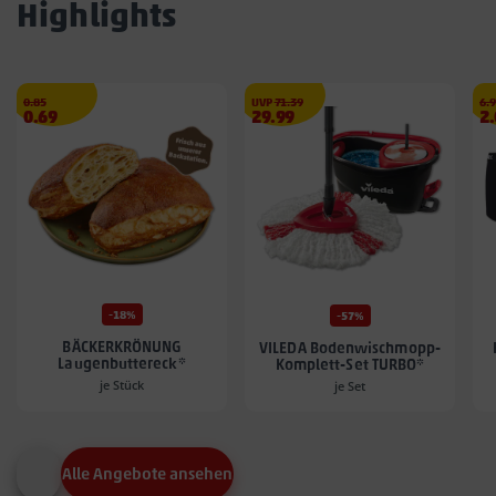
Highlights
Streichpreis
€
€
Str
0.85
UVP
71.39
6.
Angebotspreis
Angebotspreis
A
0.69
29.99
2
0.69
29.99
2.
€
€
€
-18%
-57%
BÄCKERKRÖNUNG
VILEDA Bodenwischmopp-
Laugenbuttereck*
Komplett-Set TURBO*
je Stück
je Set
Alle Angebote ansehen