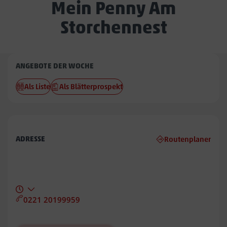
Mein Penny Am
Storchennest
Penny
ANGEBOTE DER WOCHE
Am
Als Liste
Als Blätterprospekt
Storchennest
ADRESSE
Routenplaner
0221 20199959