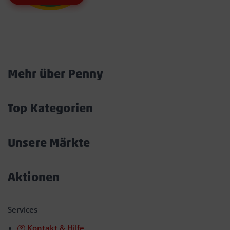
Marktkarte
Mehr über Penny
Akkordeon
öffnen/schließen
Top Kategorien
Akkordeon
öffnen/schließen
Unsere Märkte
Akkordeon
öffnen/schließen
Aktionen
Akkordeon
öffnen/schließen
Services
Kontakt & Hilfe