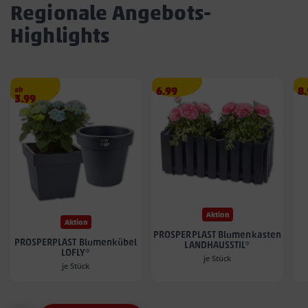
Regionale Angebots-
Highlights
Angebotspreis
A
ab
6.99
8
Angebotspreis
3.99
6.99
8.
3.99
€
€
€
Aktion
Aktion
PROSPERPLAST Blumenkasten
PROSPERPLAST Blumenkübel
LANDHAUSSTIL*
LOFLY*
je Stück
je Stück