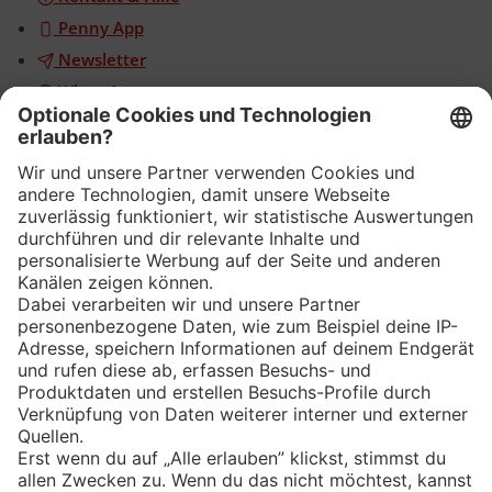
Penny App
Newsletter
WhatsApp
App
Eishockey