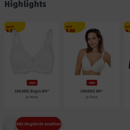
Highlights
Streichpreis
€
Streichpreis
€
Str
12.99
9.99
4.
Angebotspreis
Angebotspreis
A
5.99
5.00
4
5.99
5.00
4.
€
€
€
-61%
-49%
SAVARIE Bügel-BH*
SAVARIE BH*
je Stück
je Stück
Alle Angebote ansehen