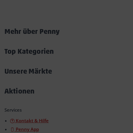
Marktkarte
Mehr über Penny
Akkordeon
öffnen/schließen
Top Kategorien
Akkordeon
öffnen/schließen
Unsere Märkte
Akkordeon
öffnen/schließen
Aktionen
Akkordeon
öffnen/schließen
Services
Kontakt & Hilfe
Penny App