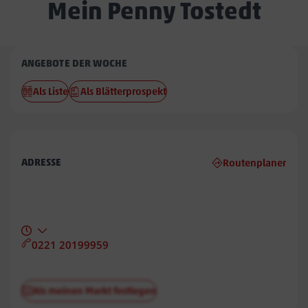
Mein Penny Tostedt
Penny
ANGEBOTE DER WOCHE
Tostedt
Als Liste
Als Blätterprospekt
ADRESSE
Routenplaner
0221 20199959
Als meinen Markt festlegen