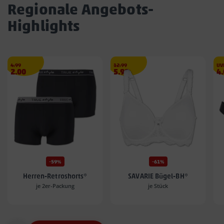
Regionale Angebots-
Highlights
Streichpreis
€
Streichpreis
€
4.99
12.99
UV
Angebotspreis
Angebotspreis
A
2.00
5.99
4
2.00
5.99
4.
€
€
€
-59%
-61%
Herren-Retroshorts*
SAVARIE Bügel-BH*
je 2er-Packung
je Stück