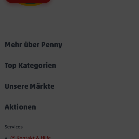
Marktkarte
Mehr über Penny
Akkordeon
öffnen/schließen
Top Kategorien
Akkordeon
öffnen/schließen
Unsere Märkte
Akkordeon
öffnen/schließen
Aktionen
Akkordeon
öffnen/schließen
Services
Kontakt & Hilfe