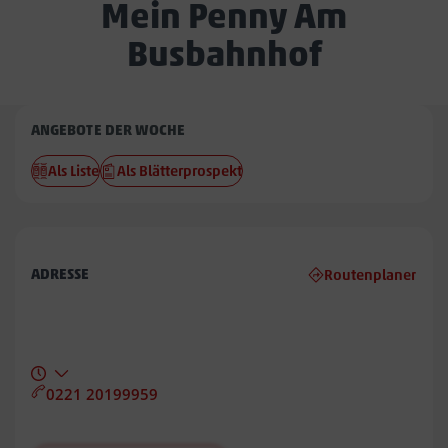
Mein Penny Am
Busbahnhof
Penny
ANGEBOTE DER WOCHE
Am
Als Liste
Als Blätterprospekt
Busbahnhof
ADRESSE
Routenplaner
0221 20199959