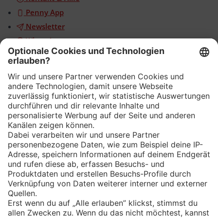
Penny App
Newsletter
WhatsApp
App
Eishockey