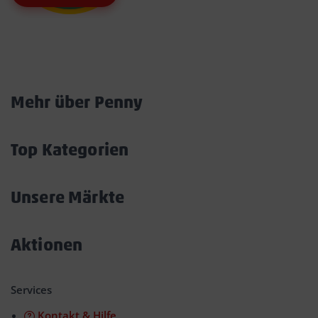
Marktkarte
Mehr über Penny
Akkordeon
öffnen/schließen
Top Kategorien
Akkordeon
öffnen/schließen
Unsere Märkte
Akkordeon
öffnen/schließen
Aktionen
Akkordeon
öffnen/schließen
Services
Kontakt & Hilfe