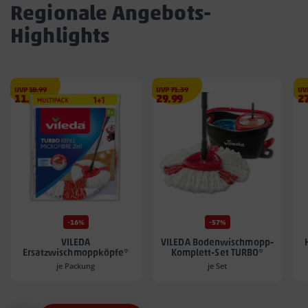
Regionale Angebots-
Highlights
€
€
UVP
18.99
UVP
71.39
UV
Angebotspreis
Angebotspreis
A
11.99
29.99
2
11.99
29.99
27
€
€
€
-16%
-57%
VILEDA
VILEDA Bodenwischmopp-
Ersatzwischmoppköpfe*
Komplett-Set TURBO*
je Packung
je Set