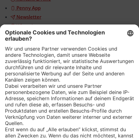
Penny App
Newsletter
WhatsApp
App
Eishockey